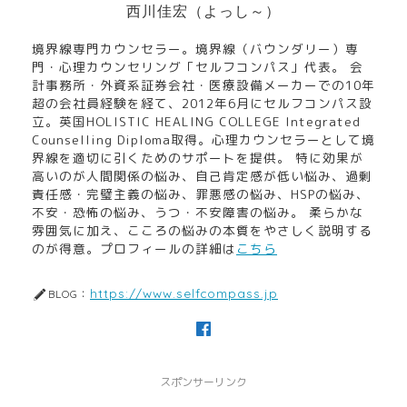
西川佳宏（よっし～）
境界線専門カウンセラー。境界線（バウンダリー）専
門・心理カウンセリング「セルフコンパス」代表。 会
計事務所・外資系証券会社・医療設備メーカーでの10年
超の会社員経験を経て、2012年6月にセルフコンパス設
立。英国HOLISTIC HEALING COLLEGE Integrated
Counselling Diploma取得。心理カウンセラーとして境
界線を適切に引くためのサポートを提供。 特に効果が
高いのが人間関係の悩み、自己肯定感が低い悩み、過剰
責任感・完璧主義の悩み、罪悪感の悩み、HSPの悩み、
不安・恐怖の悩み、うつ・不安障害の悩み。 柔らかな
雰囲気に加え、こころの悩みの本質をやさしく説明する
のが得意。プロフィールの詳細は
こちら
https://www.selfcompass.jp
BLOG：
スポンサーリンク