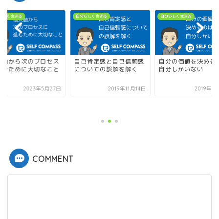
らしく生きる
自分らしく生きる
自分らしく生きる
人軸から次のプロセス
自己肯定感と自己信頼感
自分の価値を決める
進むために大切なこと
についての誤解を解く
自分しかいない
2023年5月27日
2019年11月14日
2019年8
COMMENT