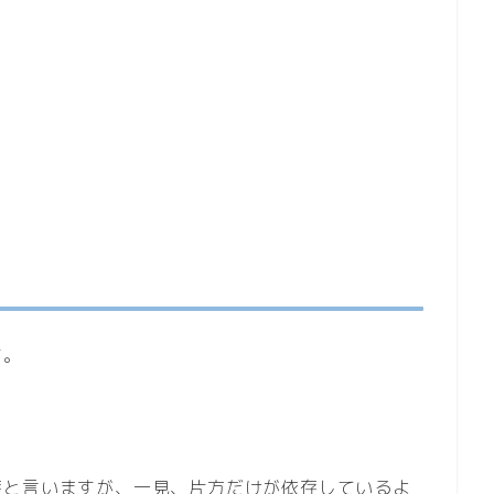
す。
。
存と言いますが、一見、片方だけが依存しているよ