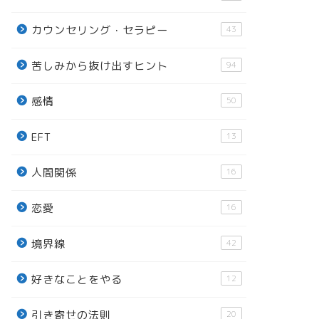
カウンセリング・セラピー
43
苦しみから抜け出すヒント
94
感情
50
EFT
13
人間関係
16
恋愛
16
境界線
42
好きなことをやる
12
引き寄せの法則
20