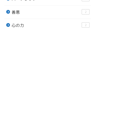
善悪
2
心の力
2