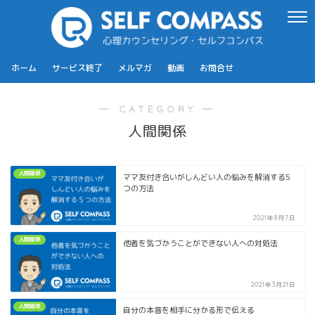
ホーム
サービス終了
メルマガ
動画
お問合せ
― CATEGORY ―
人間関係
人間関係
ママ友付き合いがしんどい人の悩みを解消する5
つの方法
2021年8月7日
人間関係
他者を気づかうことができない人への対処法
2021年3月21日
人間関係
自分の本音を相手に分かる形で伝える