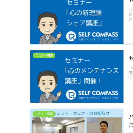
心
に
ご
セミナー情報
1
講
ン
セミナー情報