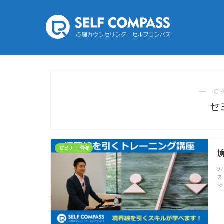
― C
セ
セミナー情報
9
ス
悩