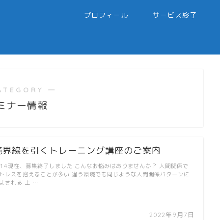
プロフィール
サービス終了
ATEGORY ―
ミナー情報
境界線を引くトレーニング講座のご案内
/14現在、募集終了しました こんなお悩みはありませんか？ 人間関係で
トレスを抱えることが多い 違う環境でも同じような人間関係パターンに
まされる 上 …
2022年9月7日