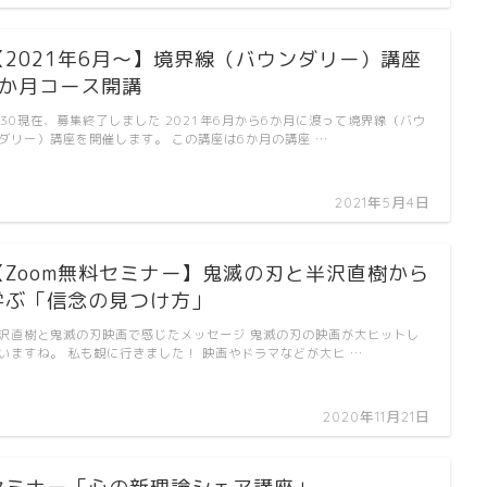
【2021年6月～】境界線（バウンダリー）講座
6か月コース開講
/30現在、募集終了しました 2021年6月から6か月に渡って境界線（バウ
ダリー）講座を開催します。 この講座は6か月の講座 …
2021年5月4日
【Zoom無料セミナー】鬼滅の刃と半沢直樹から
学ぶ「信念の見つけ方」
沢直樹と鬼滅の刃映画で感じたメッセージ 鬼滅の刃の映画が大ヒットし
いますね。 私も観に行きました！ 映画やドラマなどが大ヒ …
2020年11月21日