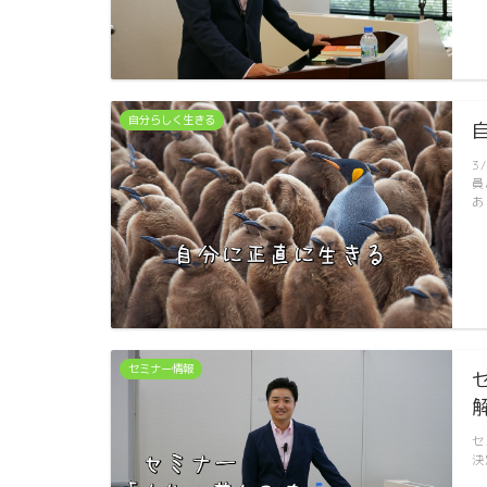
自分らしく生きる
3
員
あ
セミナー情報
セ
決