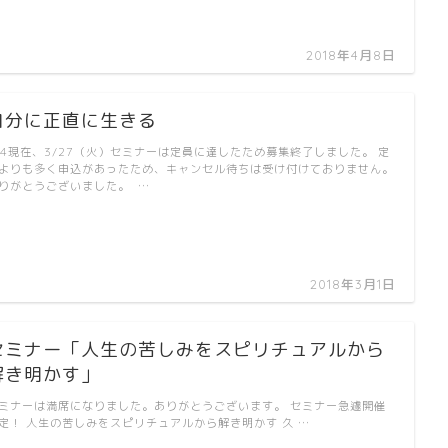
2018年4月8日
自分に正直に生きる
/4現在、3/27（火）セミナーは定員に達したため募集終了しました。 定
よりも多く申込があったため、キャンセル待ちは受け付けておりません。
りがとうございました。 …
2018年3月1日
セミナー「人生の苦しみをスピリチュアルから
解き明かす」
ミナーは満席になりました。ありがとうございます。 セミナー急遽開催
定！ 人生の苦しみをスピリチュアルから解き明かす 久 …