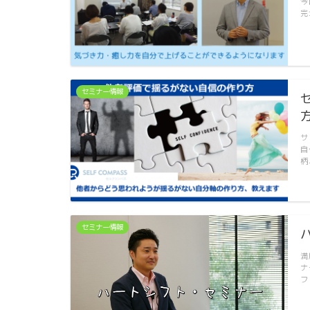
今
完
セミナー情報
サ
自
柄
セミナー情報
満
ナ
フ