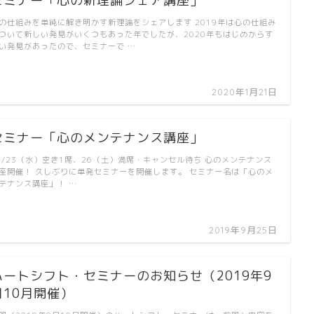
セミナー「心の新理論シェア講座」
の仕組みを単純に解き明かす新理論をシェアします 2019年は心の仕組み
ついて新しい発見がいくつもあった年でしたが、2020年もはじめからす
い発見があったので、セミナーで …
2020年1月21日
セミナー「心のメンテナンス講座」
0/23（水）空き1席、26（土）満席・キャンセル待ち 心のメンテナンス
座開催！ 久しぶりに単発セミナーを開催します。 セミナー名は「心のメ
テナンス講座」！ …
2019年9月25日
ハートシフト・セミナーのお知らせ（2019年9
月10月開催）