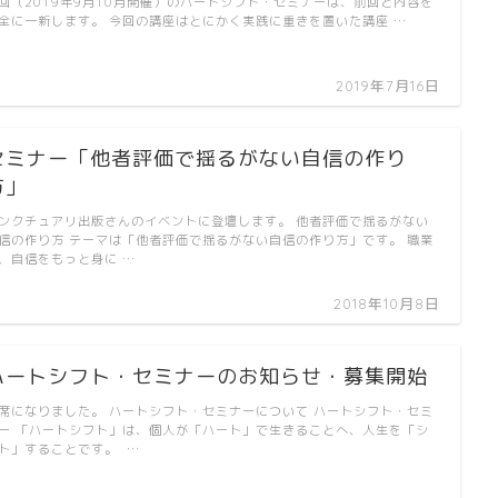
回（2019年9月10月開催）のハートシフト・セミナーは、前回と内容を
全に一新します。 今回の講座はとにかく実践に重きを置いた講座 …
2019年7月16日
セミナー「他者評価で揺るがない自信の作り
方」
ンクチュアリ出版さんのイベントに登壇します。 他者評価で揺るがない
信の作り方 テーマは「他者評価で揺るがない自信の作り方」です。 職業
、自信をもっと身に …
2018年10月8日
ハートシフト・セミナーのお知らせ・募集開始
席になりました。 ハートシフト・セミナーについて ハートシフト・セミ
ー 「ハートシフト」は、個人が「ハート」で生きることへ、人生を「シ
ト」することです。 …