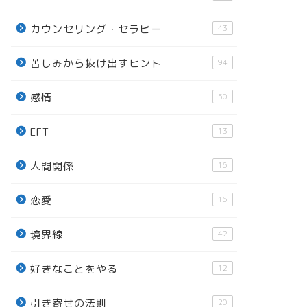
カウンセリング・セラピー
43
苦しみから抜け出すヒント
94
感情
50
EFT
13
人間関係
16
恋愛
16
境界線
42
好きなことをやる
12
引き寄せの法則
20