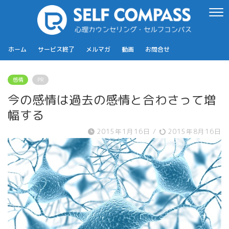
ホーム
サービス終了
メルマガ
動画
お問合せ
感情
PR
今の感情は過去の感情と合わさって増
幅する
2015年1月16日
/
2015年8月16日