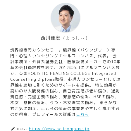
西川佳宏（よっし～）
境界線専門カウンセラー。境界線（バウンダリー）専
門・心理カウンセリング「セルフコンパス」代表。 会
計事務所・外資系証券会社・医療設備メーカーでの10年
超の会社員経験を経て、2012年6月にセルフコンパス設
立。英国HOLISTIC HEALING COLLEGE Integrated
Counselling Diploma取得。心理カウンセラーとして境
界線を適切に引くためのサポートを提供。 特に効果が
高いのが人間関係の悩み、自己肯定感が低い悩み、過剰
責任感・完璧主義の悩み、罪悪感の悩み、HSPの悩み、
不安・恐怖の悩み、うつ・不安障害の悩み。 柔らかな
雰囲気に加え、こころの悩みの本質をやさしく説明する
のが得意。プロフィールの詳細は
こちら
https://www.selfcompass.jp
BLOG：