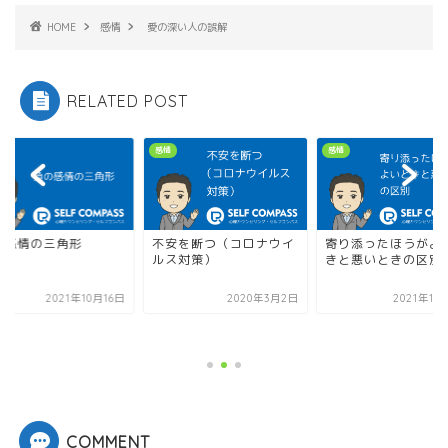
HOME
感情
愛の深い人の誤解
RELATED POST
感情
感情
の感情の三角形
不安を断つ（コロナウイ
寄り添ったほうがよ
ルス対策）
きと悪いときの区別
2021年10月16日
2020年3月2日
2021年11
COMMENT