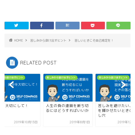
HOME
苦しみから抜け出すヒント
苦しいときこそ自己肯定を！
RELATED POST
みから抜け出すヒント
苦しみから抜け出すヒント
苦しみから抜け出すヒント
分を大切にして！
人生の負の連鎖を断ち切
苦しみを避けたい、
るにはどうすればいいか
を輝かせたいときの
し穴
2019年10月13日
2019年8月1日
2019年12