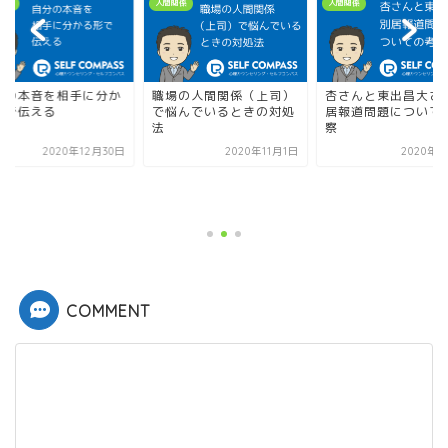
人間関係
人間関係
相手に分か
職場の人間関係（上司）
杏さんと東出昌大さん別
で悩んでいるときの対処
居報道問題についての考
法
察
20年12月30日
2020年11月1日
2020年2月1日
COMMENT