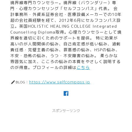
境界線専門カウンセラー。境界線（バウンダリー）専
門・心理カウンセリング「セルフコンパス」代表。 会
計事務所・外資系証券会社・医療設備メーカーでの10年
超の会社員経験を経て、2012年6月にセルフコンパス設
立。英国HOLISTIC HEALING COLLEGE Integrated
Counselling Diploma取得。心理カウンセラーとして境
界線を適切に引くためのサポートを提供。 特に効果が
高いのが人間関係の悩み、自己肯定感が低い悩み、過剰
責任感・完璧主義の悩み、罪悪感の悩み、HSPの悩み、
不安・恐怖の悩み、うつ・不安障害の悩み。 柔らかな
雰囲気に加え、こころの悩みの本質をやさしく説明する
のが得意。プロフィールの詳細は
こちら
https://www.selfcompass.jp
BLOG：
スポンサーリンク