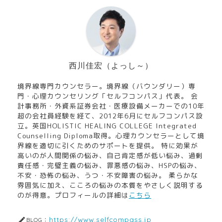
西川佳宏（よっし～）
境界線専門カウンセラー。境界線（バウンダリー）専
門・心理カウンセリング「セルフコンパス」代表。 会
計事務所・外資系証券会社・医療設備メーカーでの10年
超の会社員経験を経て、2012年6月にセルフコンパス設
立。英国HOLISTIC HEALING COLLEGE Integrated
Counselling Diploma取得。心理カウンセラーとして境
界線を適切に引くためのサポートを提供。 特に効果が
高いのが人間関係の悩み、自己肯定感が低い悩み、過剰
責任感・完璧主義の悩み、罪悪感の悩み、HSPの悩み、
不安・恐怖の悩み、うつ・不安障害の悩み。 柔らかな
雰囲気に加え、こころの悩みの本質をやさしく説明する
のが得意。プロフィールの詳細は
こちら
https://www.selfcompass.jp
BLOG：