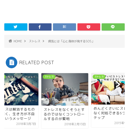
HOME
ストレス
病気とは「心と身体が発するSOS」
RELATED POST
レス
ストレス
ストレス
めんどくさいにスト
トレスは解消するもの
ストレスをなくそうとす
なく対処できる5つ
はなく、生き方が不自
るのではなくコントロー
テップ
だというメッセージ
ルするのが賢明
2015年9
2018年3月7日
2018年2月13日