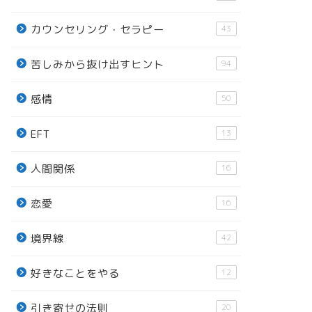
カウンセリング・セラピー
43
苦しみから抜け出すヒント
94
感情
50
EFT
13
人間関係
16
恋愛
16
境界線
42
好きなことをやる
12
引き寄せの法則
20