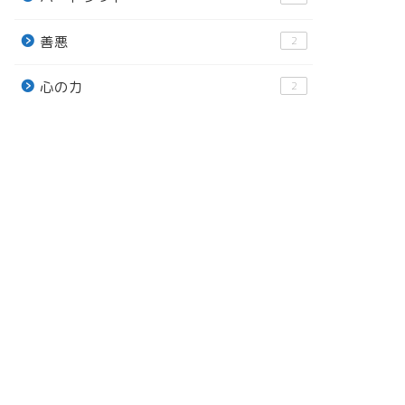
善悪
2
心の力
2