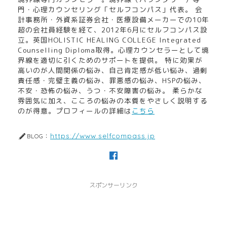
門・心理カウンセリング「セルフコンパス」代表。 会
計事務所・外資系証券会社・医療設備メーカーでの10年
超の会社員経験を経て、2012年6月にセルフコンパス設
立。英国HOLISTIC HEALING COLLEGE Integrated
Counselling Diploma取得。心理カウンセラーとして境
界線を適切に引くためのサポートを提供。 特に効果が
高いのが人間関係の悩み、自己肯定感が低い悩み、過剰
責任感・完璧主義の悩み、罪悪感の悩み、HSPの悩み、
不安・恐怖の悩み、うつ・不安障害の悩み。 柔らかな
雰囲気に加え、こころの悩みの本質をやさしく説明する
のが得意。プロフィールの詳細は
こちら
https://www.selfcompass.jp
BLOG：
スポンサーリンク