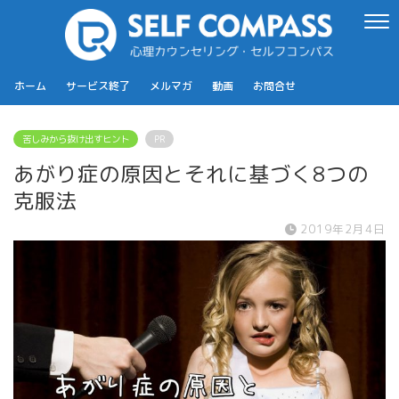
ホーム
サービス終了
メルマガ
動画
お問合せ
苦しみから抜け出すヒント
PR
あがり症の原因とそれに基づく8つの
克服法
2019年2月4日