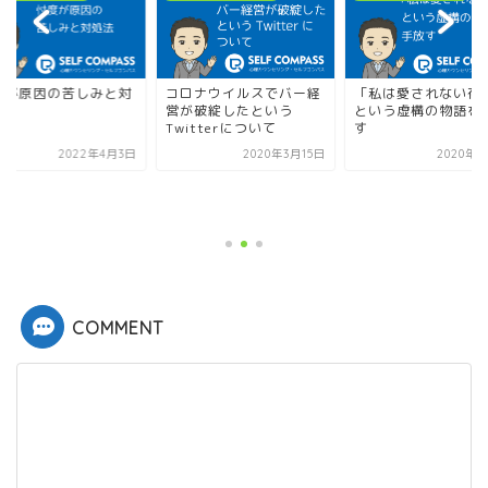
ロナウイルスでバー経
「私は愛されない存在」
が破綻したという
という虚構の物語を手放
itterについて
す
2020年3月15日
2020年7月5日
忖度が原因の苦しみ
処法
2022年
COMMENT