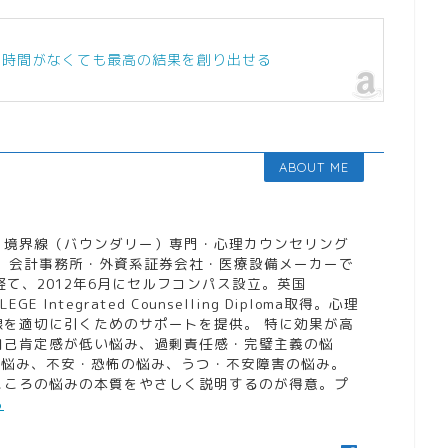
・時間がなくても最高の結果を創り出せる
ABOUT ME
。境界線（バウンダリー）専門・心理カウンセリング
。 会計事務所・外資系証券会社・医療設備メーカーで
経て、2012年6月にセルフコンパス設立。英国
LLEGE Integrated Counselling Diploma取得。心理
線を適切に引くためのサポートを提供。 特に効果が高
自己肯定感が低い悩み、過剰責任感・完璧主義の悩
の悩み、不安・恐怖の悩み、うつ・不安障害の悩み。
こころの悩みの本質をやさしく説明するのが得意。プ
ら