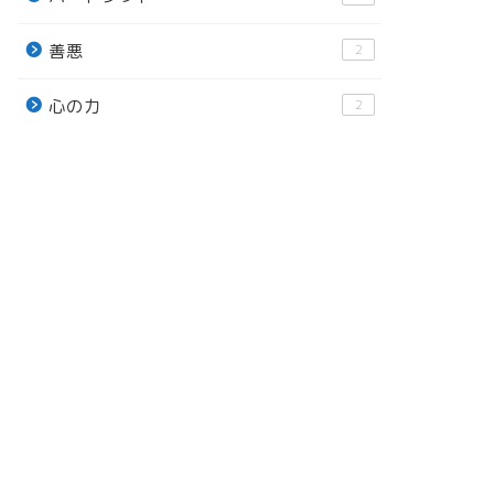
善悪
2
心の力
2