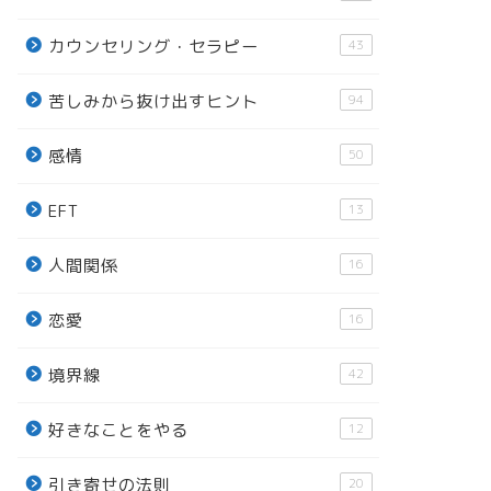
カウンセリング・セラピー
43
苦しみから抜け出すヒント
94
感情
50
EFT
13
人間関係
16
恋愛
16
境界線
42
好きなことをやる
12
引き寄せの法則
20