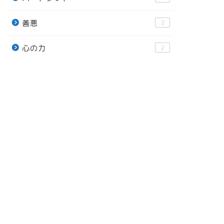
善悪
2
心の力
2