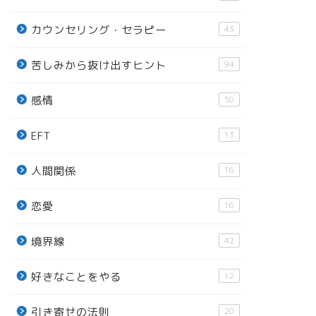
カウンセリング・セラピー
43
苦しみから抜け出すヒント
94
感情
50
EFT
13
人間関係
16
恋愛
16
境界線
42
好きなことをやる
12
引き寄せの法則
20