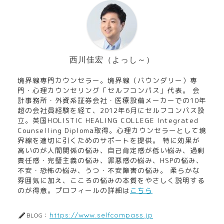
西川佳宏（よっし～）
境界線専門カウンセラー。境界線（バウンダリー）専
門・心理カウンセリング「セルフコンパス」代表。 会
計事務所・外資系証券会社・医療設備メーカーでの10年
超の会社員経験を経て、2012年6月にセルフコンパス設
立。英国HOLISTIC HEALING COLLEGE Integrated
Counselling Diploma取得。心理カウンセラーとして境
界線を適切に引くためのサポートを提供。 特に効果が
高いのが人間関係の悩み、自己肯定感が低い悩み、過剰
責任感・完璧主義の悩み、罪悪感の悩み、HSPの悩み、
不安・恐怖の悩み、うつ・不安障害の悩み。 柔らかな
雰囲気に加え、こころの悩みの本質をやさしく説明する
のが得意。プロフィールの詳細は
こちら
https://www.selfcompass.jp
BLOG：