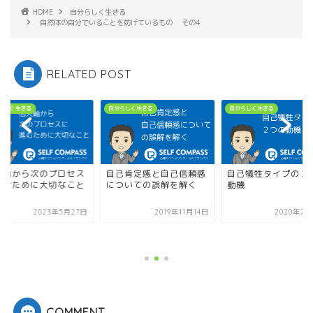
HOME
自分らしく生きる
自然体の自分でいることを妨げているもの その4
RELATED POST
らしく生きる
自分らしく生きる
自分らしく生きる
人軸から次のプロセス
自己肯定感と自己信頼感
自己犠牲タイプの２
進むために大切なこと
についての誤解を解く
動機
2023年5月27日
2019年11月14日
2020年2月
COMMENT