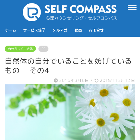
ホーム
サービス終了
メルマガ
動画
お問合せ
自分らしく生きる
PR
自然体の自分でいることを妨げている
もの その4
2016年3月6日
/
2018年12月13日