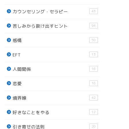
カウンセリング・セラピー
43
苦しみから抜け出すヒント
94
感情
50
EFT
13
人間関係
16
恋愛
16
境界線
42
好きなことをやる
12
引き寄せの法則
20