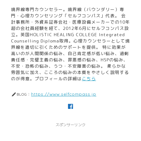
境界線専門カウンセラー。境界線（バウンダリー）専
門・心理カウンセリング「セルフコンパス」代表。 会
計事務所・外資系証券会社・医療設備メーカーでの10年
超の会社員経験を経て、2012年6月にセルフコンパス設
立。英国HOLISTIC HEALING COLLEGE Integrated
Counselling Diploma取得。心理カウンセラーとして境
界線を適切に引くためのサポートを提供。 特に効果が
高いのが人間関係の悩み、自己肯定感が低い悩み、過剰
責任感・完璧主義の悩み、罪悪感の悩み、HSPの悩み、
不安・恐怖の悩み、うつ・不安障害の悩み。 柔らかな
雰囲気に加え、こころの悩みの本質をやさしく説明する
のが得意。プロフィールの詳細は
こちら
https://www.selfcompass.jp
BLOG：
スポンサーリンク