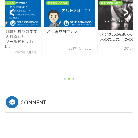
を受け入れる
弱さを受け入れる
弱さを受け入れる
策自分論とありのまま
苦しみを許すこと
メンタルが弱い人と
受け入れること
人のたった一つの違
―『ワールドトリガ
28...
2019年5月28日
2018年
2025年7月12日
COMMENT