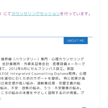
）にて
カウンセリングセッション
を行っています。
ABOUT ME
。境界線（バウンダリー）専門・心理カウンセリング
。 会計事務所・外資系証券会社・医療設備メーカーで
経て、2012年6月にセルフコンパス設立。英国
LLEGE Integrated Counselling Diploma取得。心理
線を適切に引くためのサポートを提供。 特に効果が高
自己肯定感が低い悩み、過剰責任感・完璧主義の悩
の悩み、不安・恐怖の悩み、うつ・不安障害の悩み。
こころの悩みの本質をやさしく説明するのが得意。プ
ら