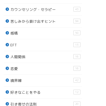
カウンセリング・セラピー
43
苦しみから抜け出すヒント
94
感情
50
EFT
13
人間関係
16
恋愛
16
境界線
42
好きなことをやる
12
引き寄せの法則
20