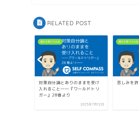
RELATED POST
弱さを受け入れる
弱さを受け入れる
対策自分論とありのままを受け
苦しみを許
強い人のた
入れること――『ワールドトリ
ガー』28巻より
2018年7月9日
2025年7月12日