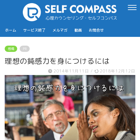
ホーム
サービス終了
メルマガ
動画
お問合せ
感情
PR
理想の鈍感力を身につけるには
2014年11月11日
/
2018年12月12日