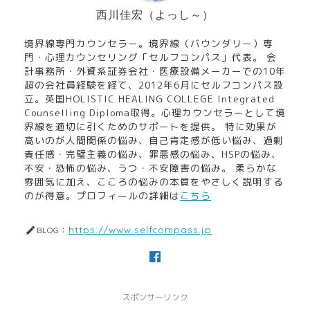
西川佳宏（よっし～）
境界線専門カウンセラー。境界線（バウンダリー）専
門・心理カウンセリング「セルフコンパス」代表。 会
計事務所・外資系証券会社・医療設備メーカーでの10年
超の会社員経験を経て、2012年6月にセルフコンパス設
立。英国HOLISTIC HEALING COLLEGE Integrated
Counselling Diploma取得。心理カウンセラーとして境
界線を適切に引くためのサポートを提供。 特に効果が
高いのが人間関係の悩み、自己肯定感が低い悩み、過剰
責任感・完璧主義の悩み、罪悪感の悩み、HSPの悩み、
不安・恐怖の悩み、うつ・不安障害の悩み。 柔らかな
雰囲気に加え、こころの悩みの本質をやさしく説明する
のが得意。プロフィールの詳細は
こちら
https://www.selfcompass.jp
BLOG：
スポンサーリンク