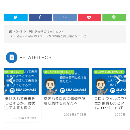
HOME
苦しみから抜け出すヒント
過去のあなたのイメージや世界観を持ち越さないこと
RELATED POST
みから抜け出すヒント
苦しみから抜け出すヒント
苦しみから抜け出すヒント
状を受け入れて未来を
愛されるために価値を証
コロナウイルスでバ
えようとするか、現状
明し続けるあなたへ
営が破綻したという
否定して未来を変え
Twitterについて
.
2026年6月23日
2020年3
2020年4月25日