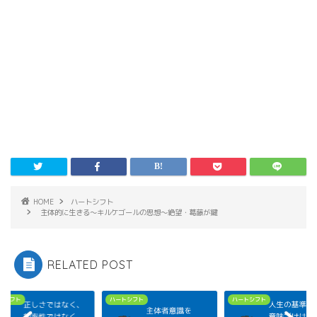
HOME
ハートシフト
主体的に生きる～キルケゴールの思想～絶望・葛藤が鍵
RELATED POST
トシフト
ハートシフト
ハートシフト