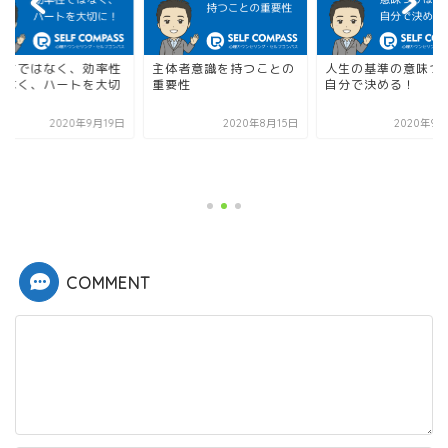
体者意識を持つことの
人生の基準の意味づけは
要性
自分で決める！
2020年8月15日
2020年9月27日
正しさではなく、効
ではなく、ハートを
に！
2020年9
COMMENT