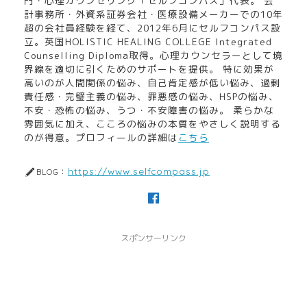
門・心理カウンセリング「セルフコンパス」代表。 会
計事務所・外資系証券会社・医療設備メーカーでの10年
超の会社員経験を経て、2012年6月にセルフコンパス設
立。英国HOLISTIC HEALING COLLEGE Integrated
Counselling Diploma取得。心理カウンセラーとして境
界線を適切に引くためのサポートを提供。 特に効果が
高いのが人間関係の悩み、自己肯定感が低い悩み、過剰
責任感・完璧主義の悩み、罪悪感の悩み、HSPの悩み、
不安・恐怖の悩み、うつ・不安障害の悩み。 柔らかな
雰囲気に加え、こころの悩みの本質をやさしく説明する
のが得意。プロフィールの詳細は
こちら
https://www.selfcompass.jp
BLOG：
スポンサーリンク