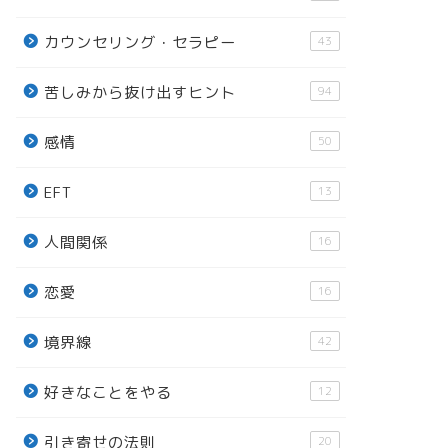
カウンセリング・セラピー
43
苦しみから抜け出すヒント
94
感情
50
EFT
13
人間関係
16
恋愛
16
境界線
42
好きなことをやる
12
引き寄せの法則
20