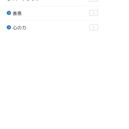
善悪
2
心の力
2