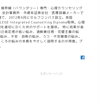
。境界線（バウンダリー）専門・心理カウンセリング
。 会計事務所・外資系証券会社・医療設備メーカーで
経て、2012年6月にセルフコンパス設立。英国
LLEGE Integrated Counselling Diploma取得。心理
線を適切に引くためのサポートを提供。 特に効果が高
自己肯定感が低い悩み、過剰責任感・完璧主義の悩
の悩み、不安・恐怖の悩み、うつ・不安障害の悩み。
こころの悩みの本質をやさしく説明するのが得意。プ
ら
スポンサーリンク